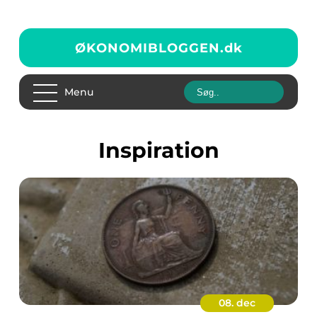
ØKONOMIBLOGGEN.
dk
Menu
inspiration
08. dec