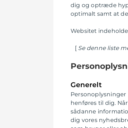
dig og optræde hypp
optimalt samt at der
Websitet indeholder
[
Se denne liste m
Personoplysn
Generelt
Personoplysninger e
henføres til dig. N
sådanne informatione
dig vores nyhedsbre