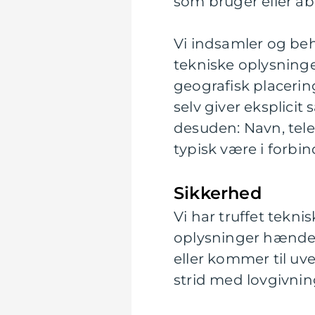
som bruger eller abo
Vi indsamler og beh
tekniske oplysninge
geografisk placering
selv giver eksplici
desuden: Navn, tele
typisk være i forbin
Sikkerhed
Vi har truffet tekni
oplysninger hændeligt
eller kommer til u
strid med lovgivnin