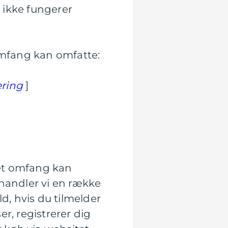
 ikke fungerer
 omfang kan omfatte:
ering
]
det omfang kan
ehandler vi en række
d, hvis du tilmelder
r, registrerer dig