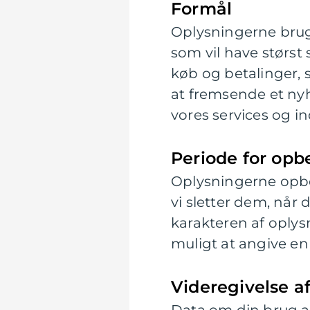
Formål
Oplysningerne bruge
som vil have størst 
køb og betalinger, s
at fremsende et ny
vores services og i
Periode for opb
Oplysningerne opbeva
vi sletter dem, når
karakteren af oply
muligt at angive en
Videregivelse a