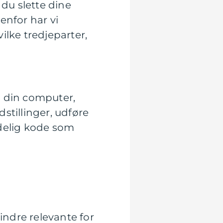
 du slette dine
enfor har vi
ilke tredjeparter,
å din computer,
stillinger, udføre
adelig kode som
indre relevante for