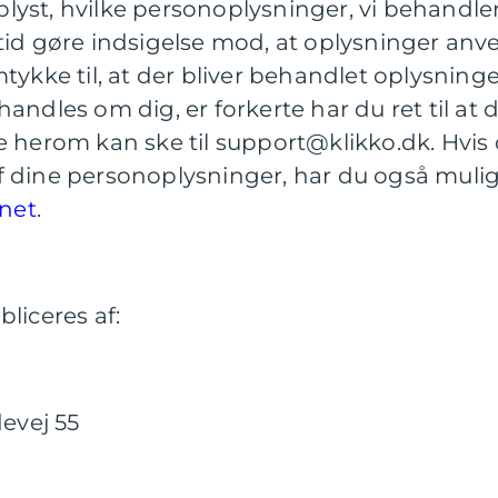
 oplyst, hvilke personoplysninger, vi behandl
tid gøre indsigelse mod, at oplysninger an
tykke til, at der bliver behandlet oplysning
andles om dig, er forkerte har du ret til at de
e herom kan ske til support@klikko.dk. Hvis d
 dine personoplysninger, har du også mulig
ynet
.
liceres af:
evej 55