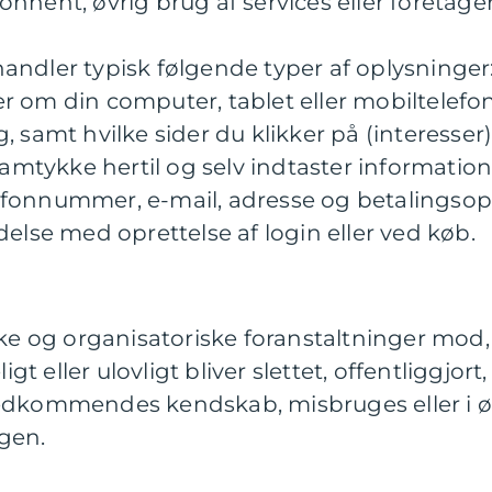
nnent, øvrig brug af services eller foretager
andler typisk følgende typer af oplysninger:
r om din computer, tablet eller mobiltelefo
, samt hvilke sider du klikker på (interesser
t samtykke hertil og selv indtaster informati
fonnummer, e-mail, adresse og betalingsopl
delse med oprettelse af login eller ved køb.
ske og organisatoriske foranstaltninger mod,
 eller ulovligt bliver slettet, offentliggjort,
vedkommendes kendskab, misbruges eller i ø
gen.