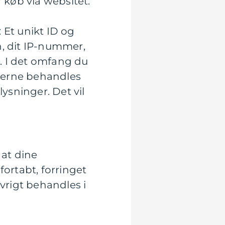
 køb via websitet.
 Et unikt ID og
n, dit IP-nummer,
). I det omfang du
onerne behandles
ysninger. Det vil
 at dine
 fortabt, forringet
vrigt behandles i