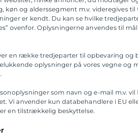
 websitet, hvilke annoncer, du modtager og 
, køn og alderssegment m.v. videregives til 
nger er kendt. Du kan se hvilke tredjeparter
es” ovenfor. Oplysningerne anvendes til mål
er en række tredjeparter til opbevaring og 
elukkende oplysninger på vores vegne og 
.
rsonoplysninger som navn og e-mail m.v. vil 
et. Vi anvender kun databehandlere i EU elle
r en tilstrækkelig beskyttelse.
er