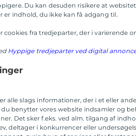
igere. Du kan desuden risikere at websitet
 er indhold, du ikke kan få adgang til.
 cookies fra tredjeparter, der i varierende
ed
Hyppige tredjeparter ved digital annonc
inger
r alle slags informationer, der i et eller an
år du benytter vores website indsamler og b
r. Det sker f.eks. ved alm. tilgang af indhol
v, deltager i konkurrencer eller undersøgelse