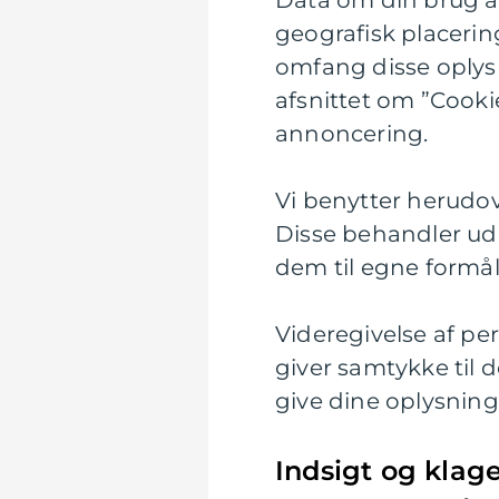
Data om din brug af
geografisk placering
omfang disse oplysni
afsnittet om ”Cooki
annoncering.
Vi benytter herudov
Disse behandler ud
dem til egne formål
Videregivelse af pe
giver samtykke til d
give dine oplysninge
Indsigt og klag