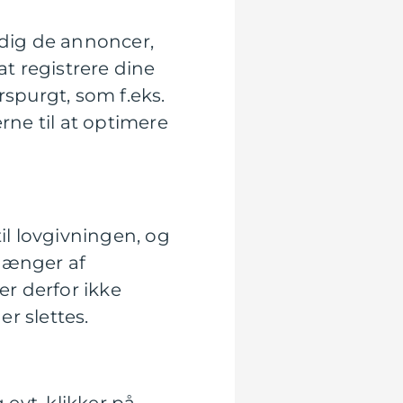
 dig de annoncer,
at registrere dine
rspurgt, som f.eks.
ne til at optimere
il lovgivningen, og
fhænger af
r derfor ikke
r slettes.