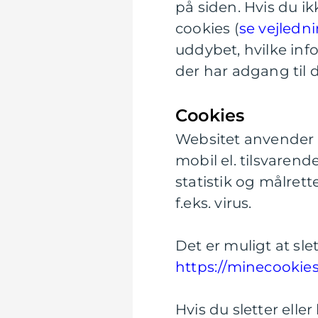
på siden. Hvis du ik
cookies (
se vejledn
uddybet, hvilke inf
der har adgang til 
Cookies
Websitet anvender ”
mobil el. tilsvaren
statistik og målret
f.eks. virus.
Det er muligt at slet
https://minecookie
Hvis du sletter elle