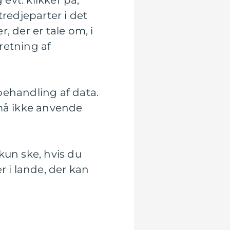
evt. klikker på,
tredjeparter i det
, der er tale om, i
retning af
behandling af data.
må ikke anvende
kun ske, hvis du
r i lande, der kan