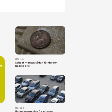
08. dec
Salg af mønter: sådan får du den
or
bedste pris
.
05. sep
Parkeringsservice for erhverv