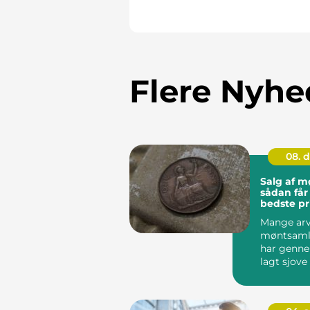
Flere Nyhe
08. 
Salg af m
sådan får
bedste pr
Mange arv
møntsamli
har genn
lagt sjove
skuffe. Nå..