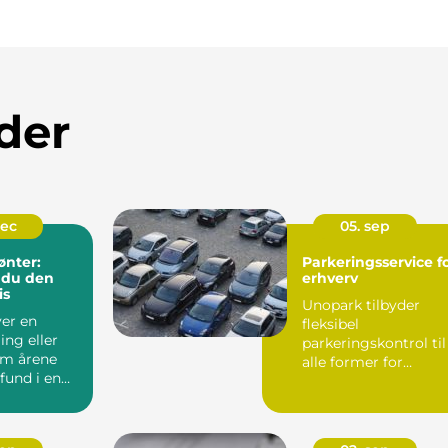
der
dec
05. sep
ønter:
Parkeringsservice f
 du den
erhverv
is
Unopark tilbyder
er en
fleksibel
ng eller
parkeringskontrol til
em årene
alle former for
 fund i en
erhverv. Det
.
inkluderer alt lige fr..