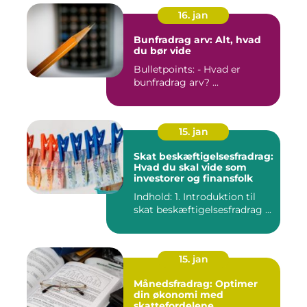
16. jan
Bunfradrag arv: Alt, hvad
du bør vide
Bulletpoints: - Hvad er
bunfradrag arv? ...
15. jan
Skat beskæftigelsesfradrag:
Hvad du skal vide som
investorer og finansfolk
Indhold: 1. Introduktion til
skat beskæftigelsesfradrag ...
15. jan
Månedsfradrag: Optimer
din økonomi med
skattefordelene