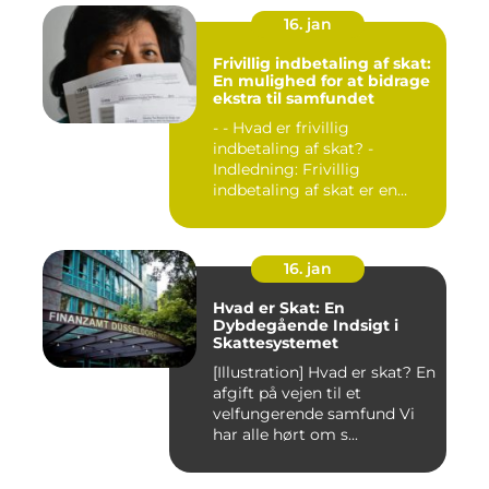
16. jan
Frivillig indbetaling af skat:
En mulighed for at bidrage
ekstra til samfundet
- - Hvad er frivillig
indbetaling af skat? -
Indledning: Frivillig
indbetaling af skat er en
mul...
16. jan
Hvad er Skat: En
Dybdegående Indsigt i
Skattesystemet
[Illustration] Hvad er skat? En
afgift på vejen til et
velfungerende samfund Vi
har alle hørt om s...