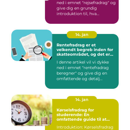
ned i emnet "rejsefradrag" og
give dig en grundig
introduktion til, hva...
14. jan
Rentefradrag er et
velkendt begreb inden for
skatteområdet, og det er
noget, som mange danske
I denne artikel vil vi dykke
borgere er interesserede i
ned i emnet "rentefradrag
at få en bedre forståelse for
beregner" og give dig en
omfattende og detalj...
14. jan
Kørselsfradrag for
studerende: En
omfattende guide til at
forstå og udnytte fordelene
Introduktion: Kørselsfradrag