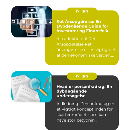
17. jan
Ret Årsopgørelse: En
Dybdegående Guide for
Investorer og Finansfolk
Introduktion til Ret
Årsopgørelse Ret
årsopgørelse er en vigtig del
af den økonomiske verden,
som in...
17. jan
Hvad er personfradrag: En
dybdegående
undersøgelse
Indledning: Personfradrag er
et vigtigt koncept inden for
skatteområdet, som kan
have stor betydnin...