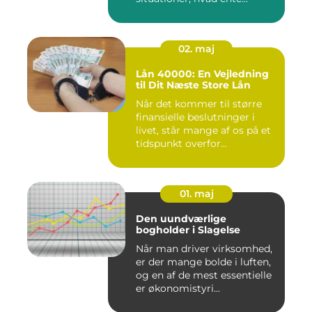
02. maj
Lån 40000: En Vejledning
til Dit Næste Store Lån
Når det kommer til større
finansielle beslutninger i
livet, står mange af os på et
tidspunkt overfor...
01. maj
Den uundværlige
bogholder i Slagelse
Når man driver virksomhed,
er der mange bolde i luften,
og en af de mest essentielle
er økonomistyri...