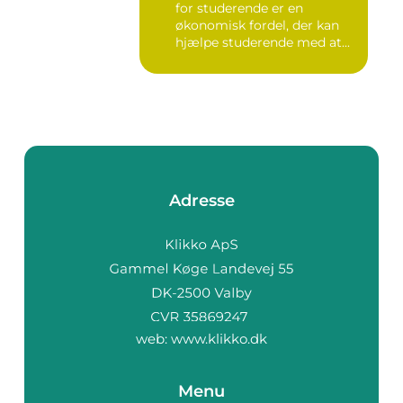
for studerende er en
økonomisk fordel, der kan
hjælpe studerende med at...
Adresse
web:
www.klikko.dk
Menu