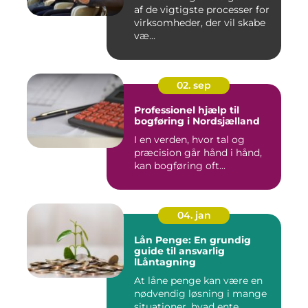
af de vigtigste processer for
virksomheder, der vil skabe
væ...
02. sep
Professionel hjælp til
bogføring i Nordsjælland
I en verden, hvor tal og
præcision går hånd i hånd,
kan bogføring oft...
04. jan
Lån Penge: En grundig
guide til ansvarlig
lLåntagning
At låne penge kan være en
nødvendig løsning i mange
situationer, hvad ente...