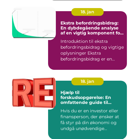
18. jan
Ekstra befordringsbidrag:
En dybdegående analyse
af en vigtig komponent for
investorer og finansfolk
Introduktion til ekstra
befordringsbidrag og vigtige
oplysninger Ekstra
befordringsbidrag er en
øko...
18. jan
Hjælp til
forskudsopgørelse: En
omfattende guide til
investorer og finansfolk
Hvis du er en investor eller
finansperson, der ønsker at
få styr på din økonomi og
undgå unødvendige...