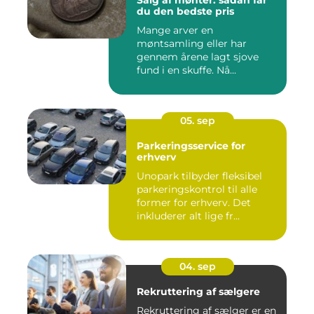
du den bedste pris
Mange arver en
møntsamling eller har
gennem årene lagt sjove
fund i en skuffe. Nå...
05. sep
Parkeringsservice for
erhverv
Unopark tilbyder fleksibel
parkeringskontrol til alle
former for erhverv. Det
inkluderer alt lige fr...
04. sep
Rekruttering af sælgere
Rekruttering af sælger er en