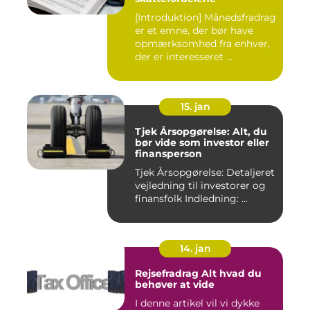
[Introduktion] Månedsfradrag
er et emne, der bør have
opmærksomhed fra enhver,
der er interesseret ...
15. jan
Tjek Årsopgørelse: Alt, du
bør vide som investor eller
finansperson
Tjek Årsopgørelse: Detaljeret
vejledning til investorer og
finansfolk Indledning: ...
14. jan
Rejsefradrag Alt hvad du
behøver at vide
I denne artikel vil vi dykke