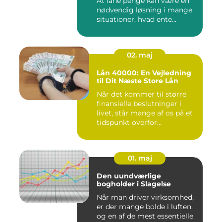
At låne penge kan være en
nødvendig løsning i mange
situationer, hvad ente...
02. maj
Lån 40000: En Vejledning
til Dit Næste Store Lån
Når det kommer til større
finansielle beslutninger i
livet, står mange af os på et
tidspunkt overfor...
01. maj
Den uundværlige
bogholder i Slagelse
Når man driver virksomhed,
er der mange bolde i luften,
og en af de mest essentielle