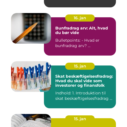
mul...
16. jan
Bunfradrag arv: Alt, hvad
du bør vide
Bulletpoints: - Hvad er
bunfradrag arv? ...
15. jan
Skat beskæftigelsesfradrag:
Hvad du skal vide som
investorer og finansfolk
Indhold: 1. Introduktion til
skat beskæftigelsesfradrag ...
15. jan