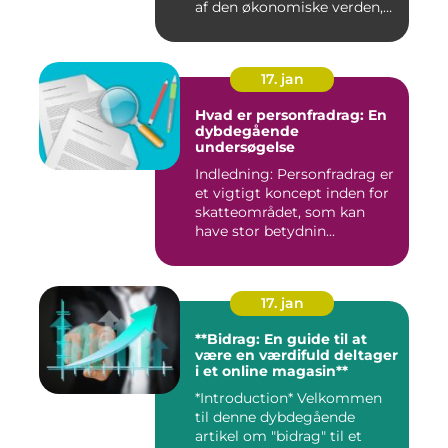
af den økonomiske verden,
som in...
17. jan
Hvad er personfradrag: En
dybdegående
undersøgelse
Indledning: Personfradrag er
et vigtigt koncept inden for
skatteområdet, som kan
have stor betydnin...
17. jan
**Bidrag: En guide til at
være en værdifuld deltager
i et online magasin**
*Introduction* Velkommen
til denne dybdegående
artikel om "bidrag" til et