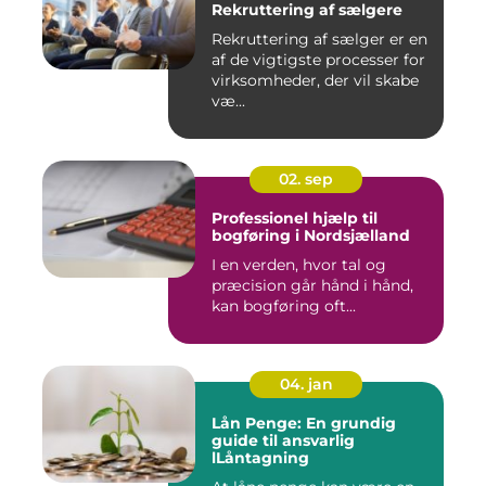
Rekruttering af sælgere
Rekruttering af sælger er en
af de vigtigste processer for
virksomheder, der vil skabe
væ...
02. sep
Professionel hjælp til
bogføring i Nordsjælland
I en verden, hvor tal og
præcision går hånd i hånd,
kan bogføring oft...
04. jan
Lån Penge: En grundig
guide til ansvarlig
lLåntagning