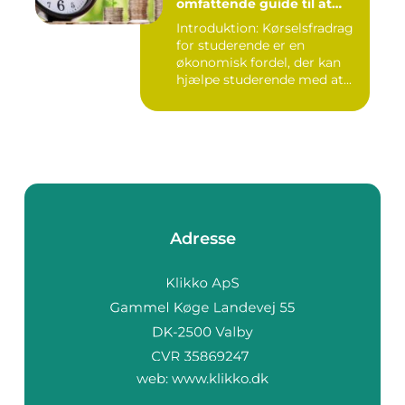
omfattende guide til at
forstå og udnytte fordelene
Introduktion: Kørselsfradrag
for studerende er en
økonomisk fordel, der kan
hjælpe studerende med at...
Adresse
web:
www.klikko.dk