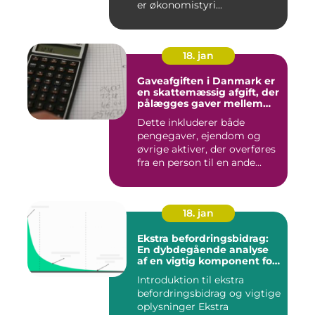
er økonomistyri...
18. jan
Gaveafgiften i Danmark er
en skattemæssig afgift, der
pålægges gaver mellem
personer
Dette inkluderer både
pengegaver, ejendom og
øvrige aktiver, der overføres
fra en person til en ande...
18. jan
Ekstra befordringsbidrag:
En dybdegående analyse
af en vigtig komponent for
investorer og finansfolk
Introduktion til ekstra
befordringsbidrag og vigtige
oplysninger Ekstra