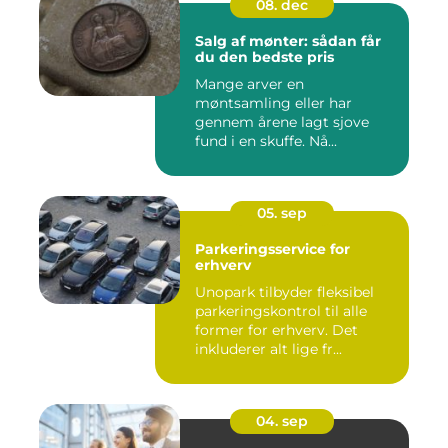
08. dec
Salg af mønter: sådan får
du den bedste pris
Mange arver en
møntsamling eller har
gennem årene lagt sjove
fund i en skuffe. Nå...
05. sep
Parkeringsservice for
erhverv
Unopark tilbyder fleksibel
parkeringskontrol til alle
former for erhverv. Det
inkluderer alt lige fr...
04. sep