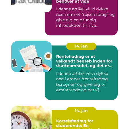
behøver at vide
I denne artikel vil vi dykke
ned i emnet "rejsefradrag" og
give dig en grundig
introduktion til, hva...
14. jan
Rentefradrag er et
velkendt begreb inden for
skatteområdet, og det er
noget, som mange danske
I denne artikel vil vi dykke
borgere er interesserede i
ned i emnet "rentefradrag
at få en bedre forståelse for
beregner" og give dig en
omfattende og detalj...
14. jan
Kørselsfradrag for
studerende: En