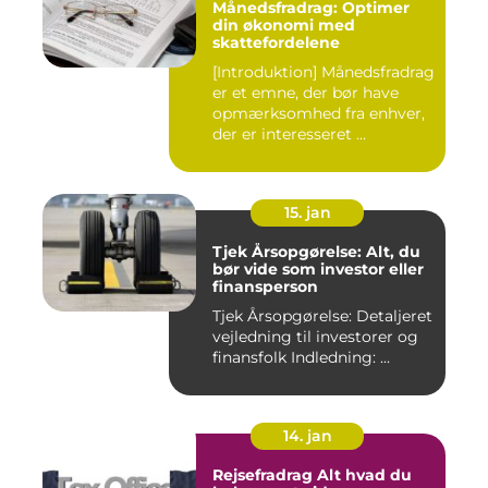
Månedsfradrag: Optimer
din økonomi med
skattefordelene
[Introduktion] Månedsfradrag
er et emne, der bør have
opmærksomhed fra enhver,
der er interesseret ...
15. jan
Tjek Årsopgørelse: Alt, du
bør vide som investor eller
finansperson
Tjek Årsopgørelse: Detaljeret
vejledning til investorer og
finansfolk Indledning: ...
14. jan
Rejsefradrag Alt hvad du