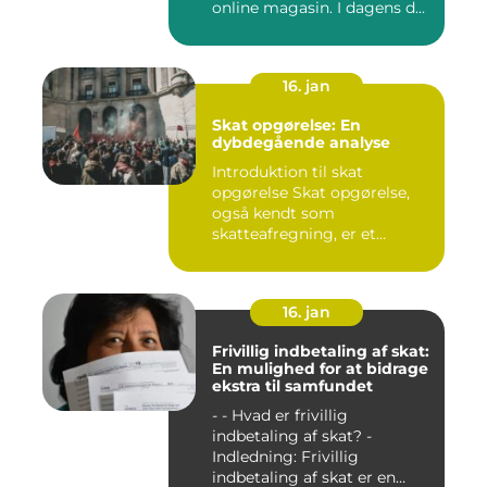
online magasin. I dagens d...
16. jan
Skat opgørelse: En
dybdegående analyse
Introduktion til skat
opgørelse Skat opgørelse,
også kendt som
skatteafregning, er et
afgørende ele...
16. jan
Frivillig indbetaling af skat:
En mulighed for at bidrage
ekstra til samfundet
- - Hvad er frivillig
indbetaling af skat? -
Indledning: Frivillig
indbetaling af skat er en