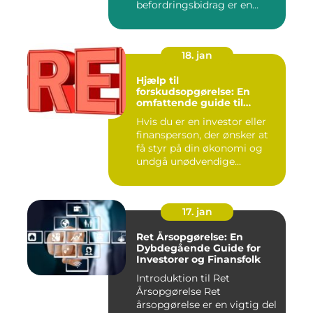
befordringsbidrag er en
øko...
18. jan
Hjælp til
forskudsopgørelse: En
omfattende guide til
investorer og finansfolk
Hvis du er en investor eller
finansperson, der ønsker at
få styr på din økonomi og
undgå unødvendige...
17. jan
Ret Årsopgørelse: En
Dybdegående Guide for
Investorer og Finansfolk
Introduktion til Ret
Årsopgørelse Ret
årsopgørelse er en vigtig del