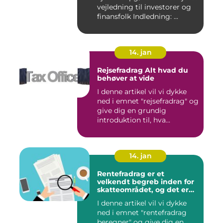
vejledning til investorer og
finansfolk Indledning: ...
14. jan
Rejsefradrag Alt hvad du
behøver at vide
I denne artikel vil vi dykke
ned i emnet "rejsefradrag" og
give dig en grundig
introduktion til, hva...
14. jan
Rentefradrag er et
velkendt begreb inden for
skatteområdet, og det er
noget, som mange danske
I denne artikel vil vi dykke
borgere er interesserede i
ned i emnet "rentefradrag
at få en bedre forståelse for
beregner" og give dig en