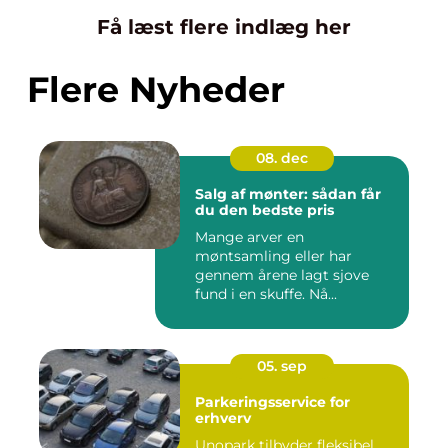
Få læst flere indlæg her
Flere Nyheder
08. dec
Salg af mønter: sådan får
du den bedste pris
Mange arver en
møntsamling eller har
gennem årene lagt sjove
fund i en skuffe. Nå...
05. sep
Parkeringsservice for
erhverv
Unopark tilbyder fleksibel