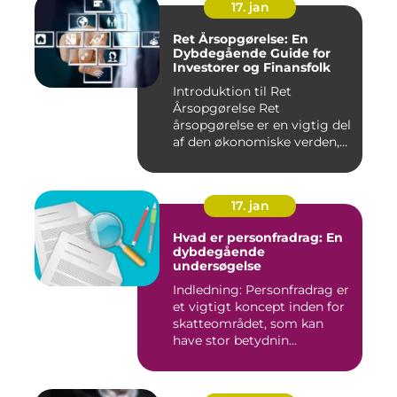
17. jan
Ret Årsopgørelse: En
Dybdegående Guide for
Investorer og Finansfolk
Introduktion til Ret
Årsopgørelse Ret
årsopgørelse er en vigtig del
af den økonomiske verden,
som in...
17. jan
Hvad er personfradrag: En
dybdegående
undersøgelse
Indledning: Personfradrag er
et vigtigt koncept inden for
skatteområdet, som kan
have stor betydnin...