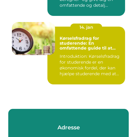
omfattende og detalj...
14. jan
Kørselsfradrag for
studerende: En
omfattende guide til at
forstå og udnytte fordelene
Introduktion: Kørselsfradrag
for studerende er en
økonomisk fordel, der kan
hjælpe studerende med at...
Adresse