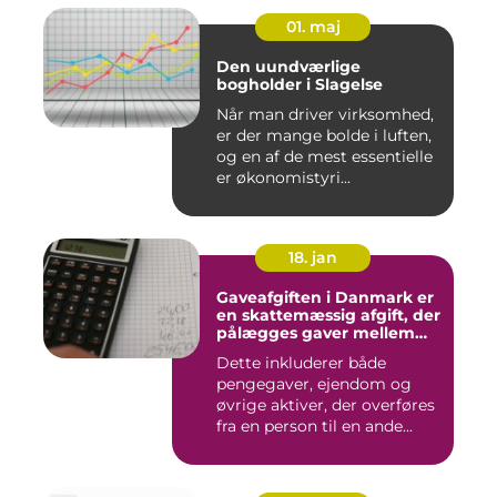
01. maj
Den uundværlige
bogholder i Slagelse
Når man driver virksomhed,
er der mange bolde i luften,
og en af de mest essentielle
er økonomistyri...
18. jan
Gaveafgiften i Danmark er
en skattemæssig afgift, der
pålægges gaver mellem
personer
Dette inkluderer både
pengegaver, ejendom og
øvrige aktiver, der overføres
fra en person til en ande...