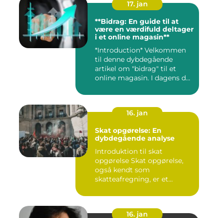
17. jan
**Bidrag: En guide til at
være en værdifuld deltager
i et online magasin**
*Introduction* Velkommen
til denne dybdegående
artikel om "bidrag" til et
online magasin. I dagens d...
16. jan
Skat opgørelse: En
dybdegående analyse
Introduktion til skat
opgørelse Skat opgørelse,
også kendt som
skatteafregning, er et
afgørende ele...
16. jan