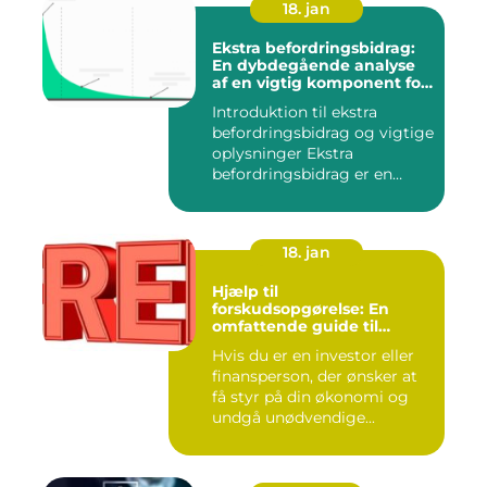
18. jan
Ekstra befordringsbidrag:
En dybdegående analyse
af en vigtig komponent for
investorer og finansfolk
Introduktion til ekstra
befordringsbidrag og vigtige
oplysninger Ekstra
befordringsbidrag er en
øko...
18. jan
Hjælp til
forskudsopgørelse: En
omfattende guide til
investorer og finansfolk
Hvis du er en investor eller
finansperson, der ønsker at
få styr på din økonomi og
undgå unødvendige...