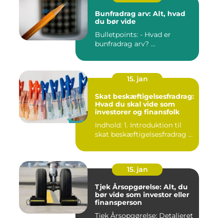
Bunfradrag arv: Alt, hvad
du bør vide
Bulletpoints: - Hvad er
bunfradrag arv? ...
15. jan
Skat beskæftigelsesfradrag:
Hvad du skal vide som
investorer og finansfolk
Indhold: 1. Introduktion til
skat beskæftigelsesfradrag ...
15. jan
Tjek Årsopgørelse: Alt, du
bør vide som investor eller
finansperson
Tjek Årsopgørelse: Detaljeret