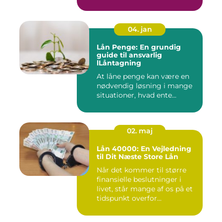
04. jan
Lån Penge: En grundig
guide til ansvarlig
lLåntagning
At låne penge kan være en
nødvendig løsning i mange
situationer, hvad ente...
02. maj
Lån 40000: En Vejledning
til Dit Næste Store Lån
Når det kommer til større
finansielle beslutninger i
livet, står mange af os på et
tidspunkt overfor...