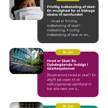
Frivillig indbetaling af skat:
En mulighed for at bidrage
ekstra til samfundet
- - Hvad er frivillig
indbetaling af skat? -
Indledning: Frivillig
indbetaling af skat er en
mul...
16. jan
Hvad er Skat: En
Dybdegående Indsigt i
Skattesystemet
[Illustration] Hvad er skat? En
afgift på vejen til et
velfungerende samfund Vi
har alle hørt om s...
16. jan