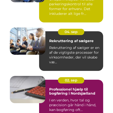
parkeringskontrol til alle
former for erhverv. Det
inkluderer alt lige fr...
04. sep
Rekruttering af sælgere
Rekruttering af sælger er en
af de vigtigste processer for
virksomheder, der vil skabe
væ...
02. sep
Professionel hjælp til
bogføring i Nordsjælland
I en verden, hvor tal og
præcision går hånd i hånd,
kan bogføring oft...