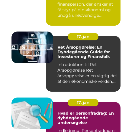
finansperson, der ønsker at
få styr på din økonomi og
undgå unødvendige...
17. jan
Ret Årsopgørelse: En
Dybdegående Guide for
Investorer og Finansfolk
Introduktion til Ret
Årsopgørelse Ret
årsopgørelse er en vigtig del
af den økonomiske verden,
som in...
17. jan
Hvad er personfradrag: En
dybdegående
undersøgelse
Indledning: Personfradrag er