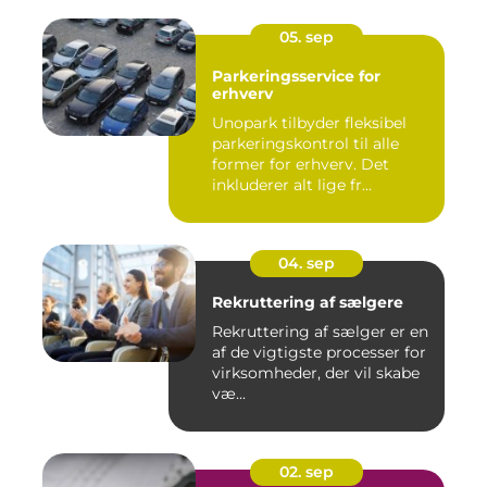
05. sep
Parkeringsservice for
erhverv
Unopark tilbyder fleksibel
parkeringskontrol til alle
former for erhverv. Det
inkluderer alt lige fr...
04. sep
Rekruttering af sælgere
Rekruttering af sælger er en
af de vigtigste processer for
virksomheder, der vil skabe
væ...
02. sep