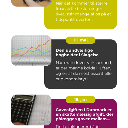
Når det kommer til større
finansielle beslutninger i
livet, står mange af os på et
tidspunkt overfor...
01. maj
Den uundværlige
bogholder i Slagelse
Når man driver virksomhed,
er der mange bolde i luften,
og en af de mest essentielle
er økonomistyri...
18. jan
Gaveafgiften i Danmark er
en skattemæssig afgift, der
pålægges gaver mellem
personer
Dette inkluderer både