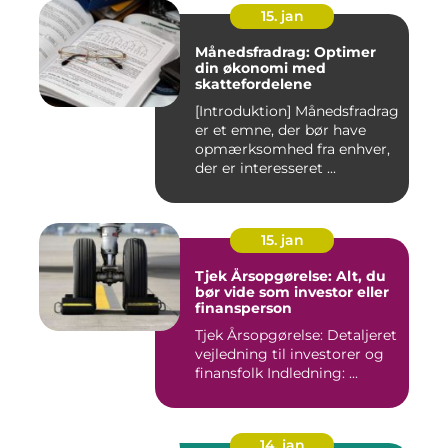
15. jan
Månedsfradrag: Optimer
din økonomi med
skattefordelene
[Introduktion] Månedsfradrag
er et emne, der bør have
opmærksomhed fra enhver,
der er interesseret ...
15. jan
Tjek Årsopgørelse: Alt, du
bør vide som investor eller
finansperson
Tjek Årsopgørelse: Detaljeret
vejledning til investorer og
finansfolk Indledning: ...
14. jan