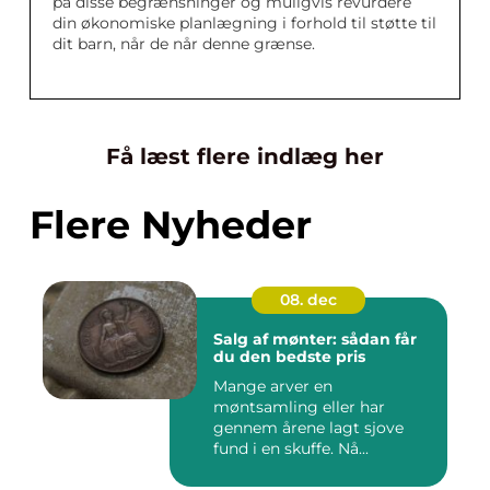
på disse begrænsninger og muligvis revurdere
din økonomiske planlægning i forhold til støtte til
dit barn, når de når denne grænse.
Få læst flere indlæg her
Flere Nyheder
08. dec
Salg af mønter: sådan får
du den bedste pris
Mange arver en
møntsamling eller har
gennem årene lagt sjove
fund i en skuffe. Nå...