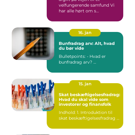
velfungerende samfund Vi
har alle hørt om s...
16. jan
Bunfradrag arv: Alt, hvad
du bør vide
Bulletpoints: - Hvad er
bunfradrag arv? ...
15. jan
Skat beskæftigelsesfradrag:
Hvad du skal vide som
investorer og finansfolk
Indhold: 1. Introduktion til
skat beskæftigelsesfradrag ...