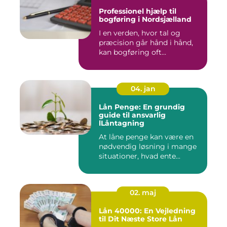
Professionel hjælp til
bogføring i Nordsjælland
I en verden, hvor tal og
præcision går hånd i hånd,
kan bogføring oft...
04. jan
Lån Penge: En grundig
guide til ansvarlig
lLåntagning
At låne penge kan være en
nødvendig løsning i mange
situationer, hvad ente...
02. maj
Lån 40000: En Vejledning
til Dit Næste Store Lån