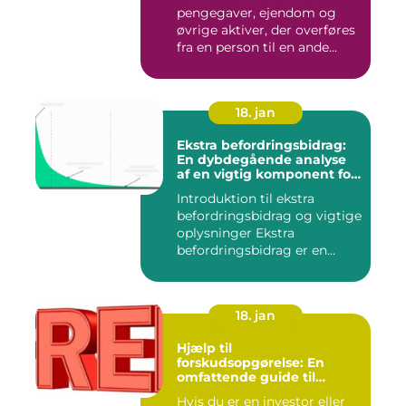
pengegaver, ejendom og
øvrige aktiver, der overføres
fra en person til en ande...
18. jan
Ekstra befordringsbidrag:
En dybdegående analyse
af en vigtig komponent for
investorer og finansfolk
Introduktion til ekstra
befordringsbidrag og vigtige
oplysninger Ekstra
befordringsbidrag er en
øko...
18. jan
Hjælp til
forskudsopgørelse: En
omfattende guide til
investorer og finansfolk
Hvis du er en investor eller