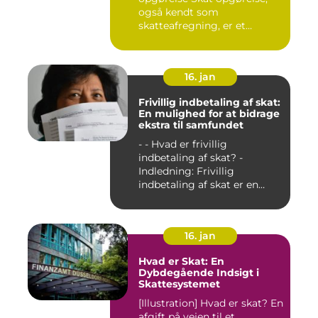
også kendt som
skatteafregning, er et
afgørende ele...
16. jan
Frivillig indbetaling af skat:
En mulighed for at bidrage
ekstra til samfundet
- - Hvad er frivillig
indbetaling af skat? -
Indledning: Frivillig
indbetaling af skat er en
mul...
16. jan
Hvad er Skat: En
Dybdegående Indsigt i
Skattesystemet
[Illustration] Hvad er skat? En
afgift på vejen til et