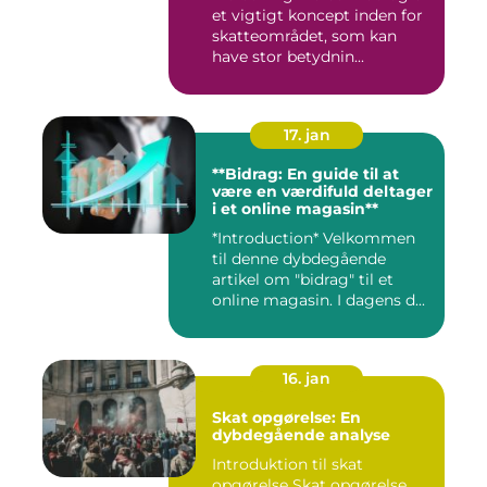
et vigtigt koncept inden for
skatteområdet, som kan
have stor betydnin...
17. jan
**Bidrag: En guide til at
være en værdifuld deltager
i et online magasin**
*Introduction* Velkommen
til denne dybdegående
artikel om "bidrag" til et
online magasin. I dagens d...
16. jan
Skat opgørelse: En
dybdegående analyse
Introduktion til skat
opgørelse Skat opgørelse,