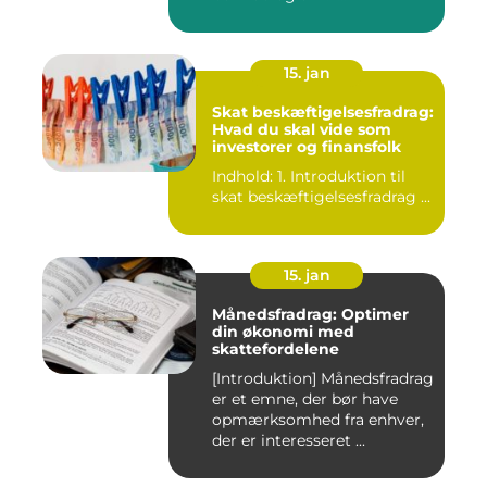
15. jan
Skat beskæftigelsesfradrag:
Hvad du skal vide som
investorer og finansfolk
Indhold: 1. Introduktion til
skat beskæftigelsesfradrag ...
15. jan
Månedsfradrag: Optimer
din økonomi med
skattefordelene
[Introduktion] Månedsfradrag
er et emne, der bør have
opmærksomhed fra enhver,
der er interesseret ...