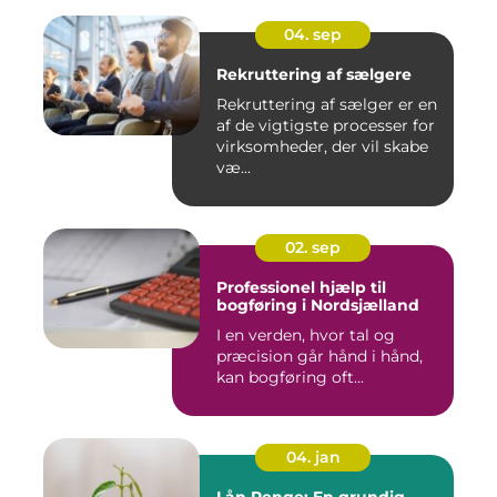
04. sep
Rekruttering af sælgere
Rekruttering af sælger er en
af de vigtigste processer for
virksomheder, der vil skabe
væ...
02. sep
Professionel hjælp til
bogføring i Nordsjælland
I en verden, hvor tal og
præcision går hånd i hånd,
kan bogføring oft...
04. jan