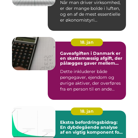
Når man driver virksomhed,
er der mange bolde i luften,
og en af de mest essentielle
er økonomistyri...
18. jan
Gaveafgiften i Danmark er
en skattemæssig afgift, der
pålægges gaver mellem
personer
Dette inkluderer både
pengegaver, ejendom og
øvrige aktiver, der overføres
fra en person til en ande...
18. jan
Ekstra befordringsbidrag:
En dybdegående analyse
af en vigtig komponent for
investorer og finansfolk