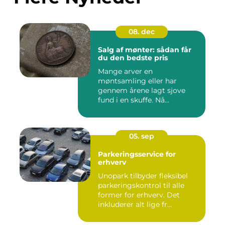
08. dec
Salg af mønter: sådan får
du den bedste pris
Mange arver en
møntsamling eller har
gennem årene lagt sjove
fund i en skuffe. Nå...
05. sep
Parkeringsservice for
erhverv
Unopark tilbyder fleksibel
parkeringskontrol til alle
former for erhverv. Det
inkluderer alt lige fr...