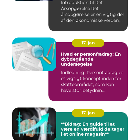
Introduktion til Ret
Årsopgørelse Ret
årsopgørelse er en vigtig del
af den økonomiske verden,
som in...
17. jan
Hvad er personfradrag: En
dybdegående
undersøgelse
Indledning: Personfradrag er
et vigtigt koncept inden for
skatteområdet, som kan
have stor betydnin...
17. jan
**Bidrag: En guide til at
være en værdifuld deltager
i et online magasin**