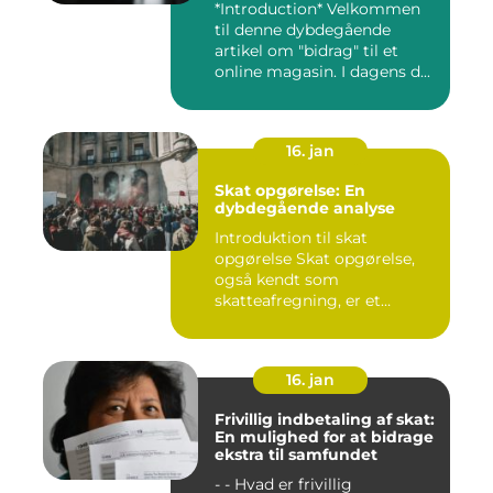
*Introduction* Velkommen
til denne dybdegående
artikel om "bidrag" til et
online magasin. I dagens d...
16. jan
Skat opgørelse: En
dybdegående analyse
Introduktion til skat
opgørelse Skat opgørelse,
også kendt som
skatteafregning, er et
afgørende ele...
16. jan
Frivillig indbetaling af skat:
En mulighed for at bidrage
ekstra til samfundet
- - Hvad er frivillig