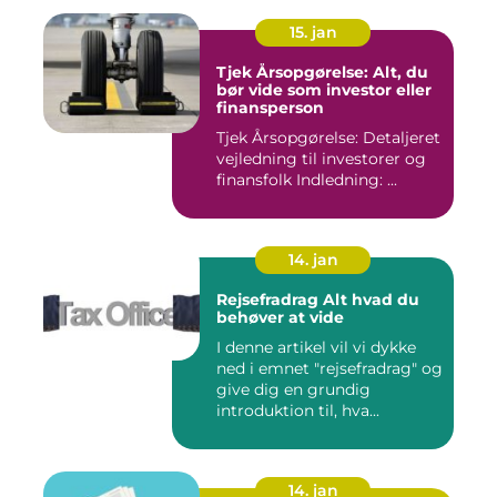
15. jan
Tjek Årsopgørelse: Alt, du
bør vide som investor eller
finansperson
Tjek Årsopgørelse: Detaljeret
vejledning til investorer og
finansfolk Indledning: ...
14. jan
Rejsefradrag Alt hvad du
behøver at vide
I denne artikel vil vi dykke
ned i emnet "rejsefradrag" og
give dig en grundig
introduktion til, hva...
14. jan