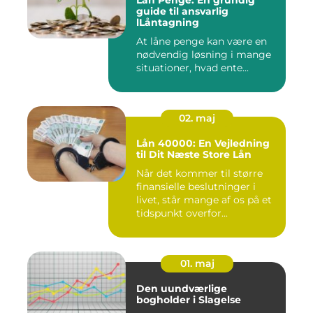
Lån Penge: En grundig
guide til ansvarlig
lLåntagning
At låne penge kan være en
nødvendig løsning i mange
situationer, hvad ente...
02. maj
Lån 40000: En Vejledning
til Dit Næste Store Lån
Når det kommer til større
finansielle beslutninger i
livet, står mange af os på et
tidspunkt overfor...
01. maj
Den uundværlige
bogholder i Slagelse