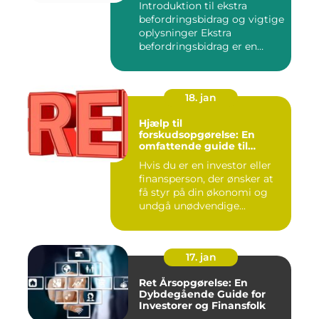
Introduktion til ekstra
befordringsbidrag og vigtige
oplysninger Ekstra
befordringsbidrag er en
øko...
18. jan
Hjælp til
forskudsopgørelse: En
omfattende guide til
investorer og finansfolk
Hvis du er en investor eller
finansperson, der ønsker at
få styr på din økonomi og
undgå unødvendige...
17. jan
Ret Årsopgørelse: En
Dybdegående Guide for
Investorer og Finansfolk