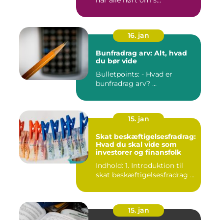
har alle hørt om s...
16. jan
Bunfradrag arv: Alt, hvad
du bør vide
Bulletpoints: - Hvad er
bunfradrag arv? ...
15. jan
Skat beskæftigelsesfradrag:
Hvad du skal vide som
investorer og finansfolk
Indhold: 1. Introduktion til
skat beskæftigelsesfradrag ...
15. jan