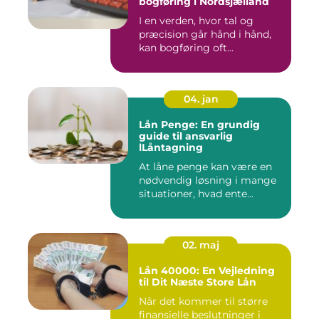
bogføring i Nordsjælland
I en verden, hvor tal og
præcision går hånd i hånd,
kan bogføring oft...
04. jan
Lån Penge: En grundig
guide til ansvarlig
lLåntagning
At låne penge kan være en
nødvendig løsning i mange
situationer, hvad ente...
02. maj
Lån 40000: En Vejledning
til Dit Næste Store Lån
Når det kommer til større
finansielle beslutninger i