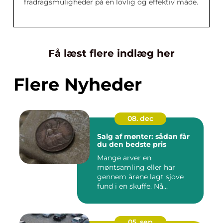
fradragsmuligheder på en lovlig og effektiv måde.
Få læst flere indlæg her
Flere Nyheder
08. dec
Salg af mønter: sådan får
du den bedste pris
Mange arver en
møntsamling eller har
gennem årene lagt sjove
fund i en skuffe. Nå...
05. sep