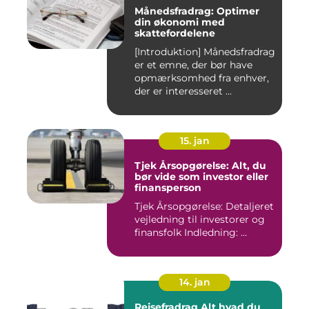
Månedsfradrag: Optimer
din økonomi med
skattefordelene
[Introduktion] Månedsfradrag
er et emne, der bør have
opmærksomhed fra enhver,
der er interesseret ...
15. jan
Tjek Årsopgørelse: Alt, du
bør vide som investor eller
finansperson
Tjek Årsopgørelse: Detaljeret
vejledning til investorer og
finansfolk Indledning: ...
14. jan
Rejsefradrag Alt hvad du