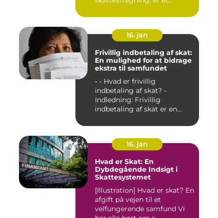
skatteafregning, er et
afgørende ele...
16. jan
Frivillig indbetaling af skat:
En mulighed for at bidrage
ekstra til samfundet
- - Hvad er frivillig
indbetaling af skat? -
Indledning: Frivillig
indbetaling af skat er en
mul...
16. jan
Hvad er Skat: En
Dybdegående Indsigt i
Skattesystemet
[Illustration] Hvad er skat? En
afgift på vejen til et
velfungerende samfund Vi