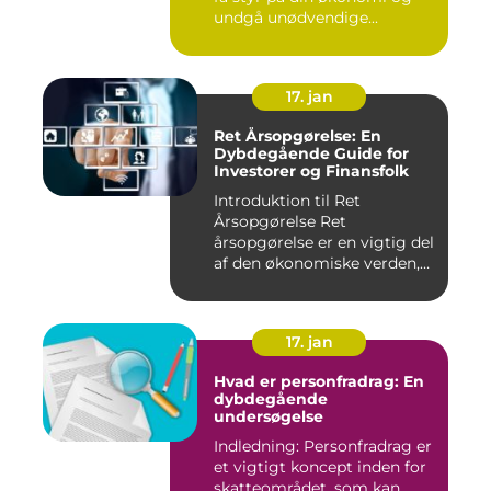
undgå unødvendige...
17. jan
Ret Årsopgørelse: En
Dybdegående Guide for
Investorer og Finansfolk
Introduktion til Ret
Årsopgørelse Ret
årsopgørelse er en vigtig del
af den økonomiske verden,
som in...
17. jan
Hvad er personfradrag: En
dybdegående
undersøgelse
Indledning: Personfradrag er
et vigtigt koncept inden for
skatteområdet, som kan