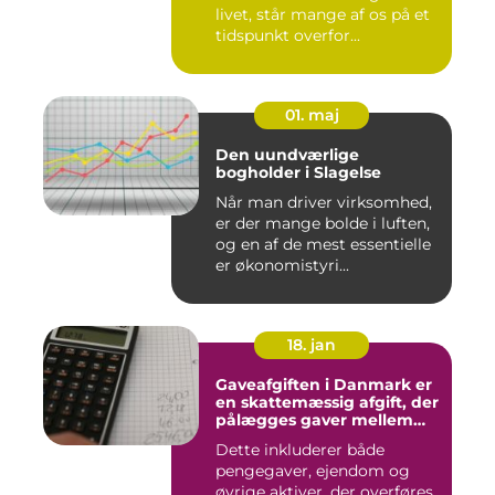
livet, står mange af os på et
tidspunkt overfor...
01. maj
Den uundværlige
bogholder i Slagelse
Når man driver virksomhed,
er der mange bolde i luften,
og en af de mest essentielle
er økonomistyri...
18. jan
Gaveafgiften i Danmark er
en skattemæssig afgift, der
pålægges gaver mellem
personer
Dette inkluderer både
pengegaver, ejendom og
øvrige aktiver, der overføres