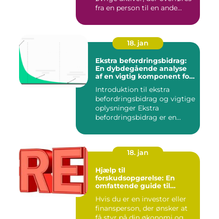
fra en person til en ande...
18. jan
Ekstra befordringsbidrag:
En dybdegående analyse
af en vigtig komponent for
investorer og finansfolk
Introduktion til ekstra
befordringsbidrag og vigtige
oplysninger Ekstra
befordringsbidrag er en
øko...
18. jan
Hjælp til
forskudsopgørelse: En
omfattende guide til
investorer og finansfolk
Hvis du er en investor eller
finansperson, der ønsker at
få styr på din økonomi og