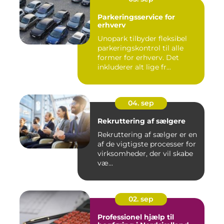
Parkeringsservice for
erhverv
Unopark tilbyder fleksibel
parkeringskontrol til alle
former for erhverv. Det
inkluderer alt lige fr...
04. sep
Rekruttering af sælgere
Rekruttering af sælger er en
af de vigtigste processer for
virksomheder, der vil skabe
væ...
02. sep
Professionel hjælp til