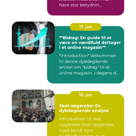
have stor betydnin...
17. jan
**Bidrag: En guide til at
være en værdifuld deltager
i et online magasin**
*Introduction* Velkommen
til denne dybdegående
artikel om "bidrag" til et
online magasin. I dagens d...
16. jan
Skat opgørelse: En
dybdegående analyse
Introduktion til skat
opgørelse Skat opgørelse,
også kendt som