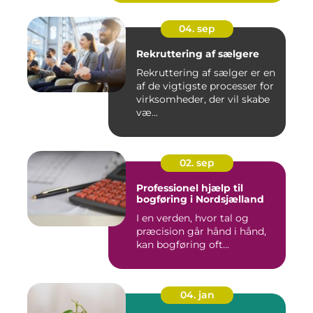
04. sep
Rekruttering af sælgere
Rekruttering af sælger er en
af de vigtigste processer for
virksomheder, der vil skabe
væ...
02. sep
Professionel hjælp til
bogføring i Nordsjælland
I en verden, hvor tal og
præcision går hånd i hånd,
kan bogføring oft...
04. jan