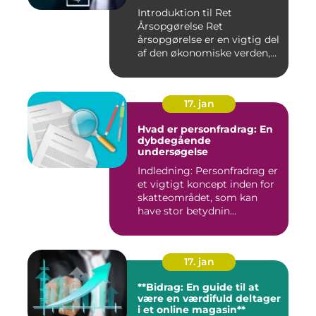
Introduktion til Ret
Årsopgørelse Ret
årsopgørelse er en vigtig del
af den økonomiske verden,
som in...
17. jan
Hvad er personfradrag: En
dybdegående
undersøgelse
Indledning: Personfradrag er
et vigtigt koncept inden for
skatteområdet, som kan
have stor betydnin...
17. jan
**Bidrag: En guide til at
være en værdifuld deltager
i et online magasin**