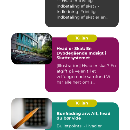
- - Hvad er frivillig
indbetaling af skat? -
Indledning: Frivillig
indbetaling af skat er en
mul...
16. jan
Hvad er Skat: En
Dybdegående Indsigt i
Skattesystemet
[Illustration] Hvad er skat? En
afgift på vejen til et
velfungerende samfund Vi
har alle hørt om s...
16. jan
Bunfradrag arv: Alt, hvad
du bør vide
Bulletpoints: - Hvad er