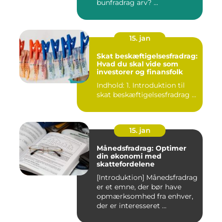
bunfradrag arv? ...
15. jan
Skat beskæftigelsesfradrag:
Hvad du skal vide som
investorer og finansfolk
Indhold: 1. Introduktion til
skat beskæftigelsesfradrag ...
15. jan
Månedsfradrag: Optimer
din økonomi med
skattefordelene
[Introduktion] Månedsfradrag
er et emne, der bør have
opmærksomhed fra enhver,
der er interesseret ...