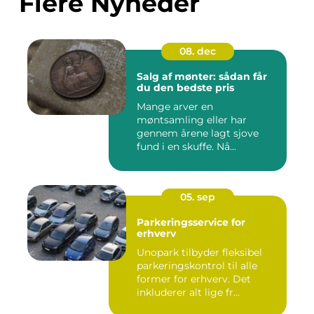
Flere Nyheder
08. dec
Salg af mønter: sådan får
du den bedste pris
Mange arver en
møntsamling eller har
gennem årene lagt sjove
fund i en skuffe. Nå...
05. sep
Parkeringsservice for
erhverv
Unopark tilbyder fleksibel
parkeringskontrol til alle
former for erhverv. Det
inkluderer alt lige fr...