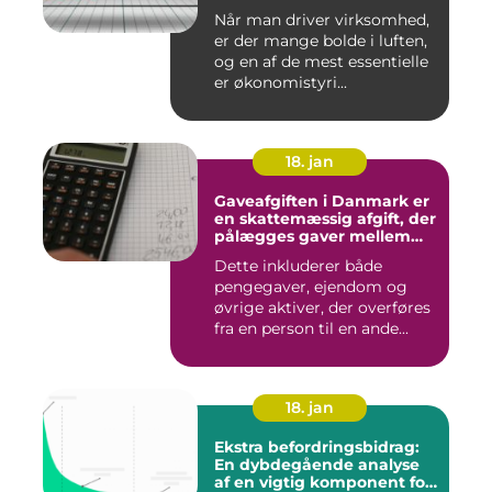
Når man driver virksomhed,
er der mange bolde i luften,
og en af de mest essentielle
er økonomistyri...
18. jan
Gaveafgiften i Danmark er
en skattemæssig afgift, der
pålægges gaver mellem
personer
Dette inkluderer både
pengegaver, ejendom og
øvrige aktiver, der overføres
fra en person til en ande...
18. jan
Ekstra befordringsbidrag:
En dybdegående analyse
af en vigtig komponent for