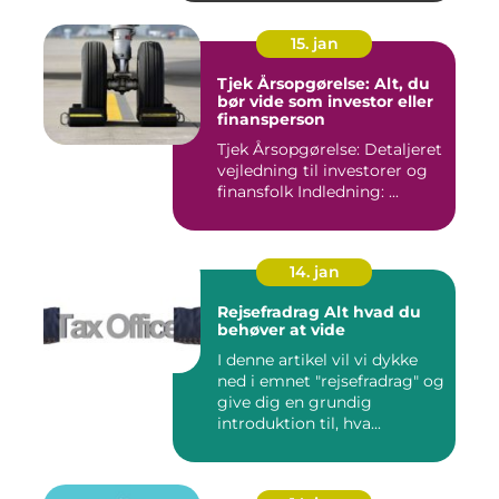
15. jan
Tjek Årsopgørelse: Alt, du
bør vide som investor eller
finansperson
Tjek Årsopgørelse: Detaljeret
vejledning til investorer og
finansfolk Indledning: ...
14. jan
Rejsefradrag Alt hvad du
behøver at vide
I denne artikel vil vi dykke
ned i emnet "rejsefradrag" og
give dig en grundig
introduktion til, hva...