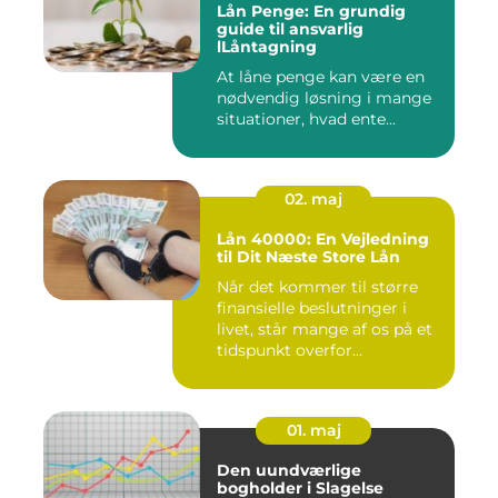
Lån Penge: En grundig
guide til ansvarlig
lLåntagning
At låne penge kan være en
nødvendig løsning i mange
situationer, hvad ente...
02. maj
Lån 40000: En Vejledning
til Dit Næste Store Lån
Når det kommer til større
finansielle beslutninger i
livet, står mange af os på et
tidspunkt overfor...
01. maj
Den uundværlige
bogholder i Slagelse