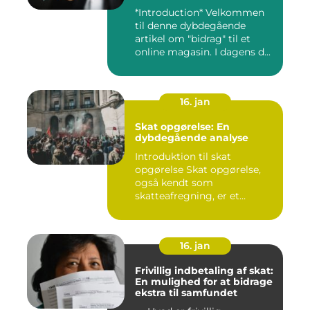
*Introduction* Velkommen
til denne dybdegående
artikel om "bidrag" til et
online magasin. I dagens d...
16. jan
Skat opgørelse: En
dybdegående analyse
Introduktion til skat
opgørelse Skat opgørelse,
også kendt som
skatteafregning, er et
afgørende ele...
16. jan
Frivillig indbetaling af skat:
En mulighed for at bidrage
ekstra til samfundet