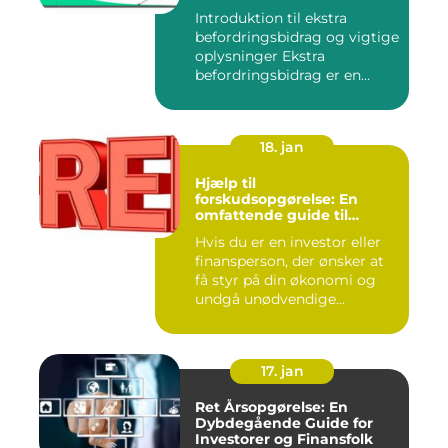
investorer og finansfolk
Introduktion til ekstra
befordringsbidrag og vigtige
oplysninger Ekstra
befordringsbidrag er en
øko...
18. jan
Hjælp til
forskudsopgørelse: En
omfattende guide til
investorer og finansfolk
Hvis du er en investor eller
finansperson, der ønsker at
få styr på din økonomi og
undgå unødvendige...
17. jan
Ret Årsopgørelse: En
Dybdegående Guide for
Investorer og Finansfolk