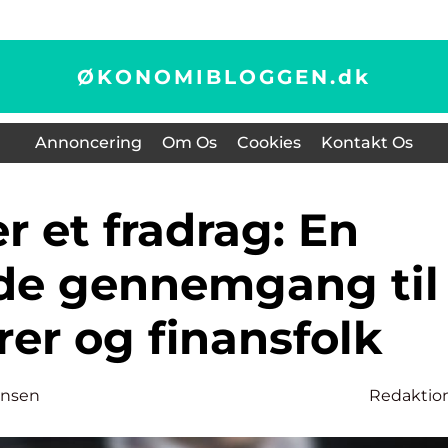
ØKONOMIBLOGGEN.
dk
Annoncering
Om Os
Cookies
Kontakt Os
de gennemgang til
rer og finansfolk
ensen
Redaktio