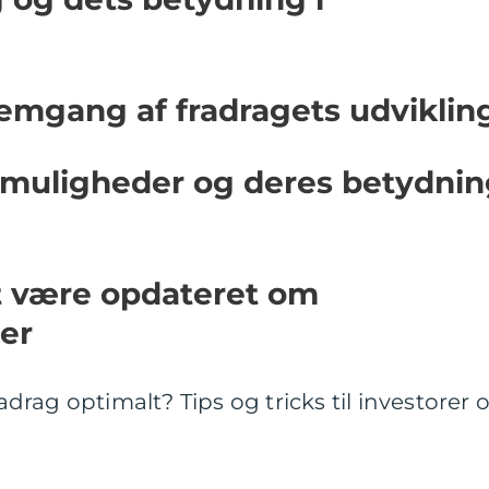
emgang af fradragets udviklin
muligheder og deres betydnin
t være opdateret om
er
rag optimalt? Tips og tricks til investorer 