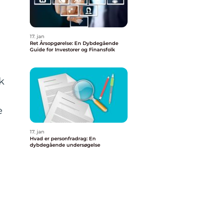
17. jan
Ret Årsopgørelse: En Dybdegående
Guide for Investorer og Finansfolk
k
e
17. jan
Hvad er personfradrag: En
dybdegående undersøgelse