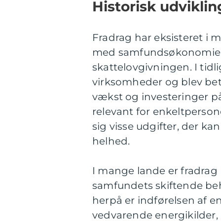
Historisk udviklin
Fradrag har eksisteret i m
med samfundsøkonomiens
skattelovgivningen. I tidl
virksomheder og blev be
vækst og investeringer på
relevant for enkeltperson
sig visse udgifter, der 
helhed.
I mange lande er fradrag b
samfundets skiftende be
herpå er indførelsen af e
vedvarende energikilder,