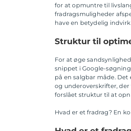
for at opmuntre til livsla
fradragsmuligheder afsp
have en betydelig indvir
Struktur til optim
For at øge sandsynlighede
snippet i Google-søgninge
på en salgbar måde. Det e
og underoverskrifter, der
forslået struktur til at op
Hvad er et fradrag? En ko
Hvad er et fradra