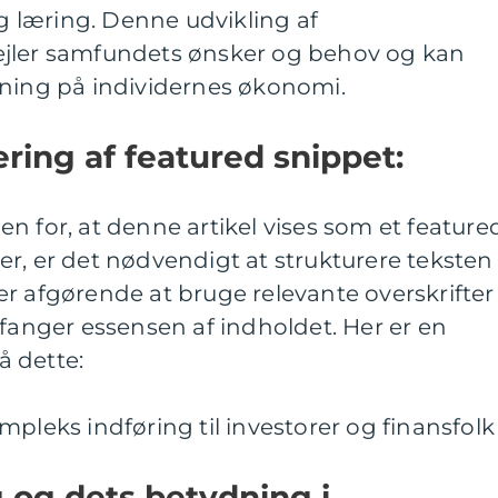
ng læring. Denne udvikling af
ejler samfundets ønsker og behov og kan
kning på individernes økonomi.
ering af featured snippet:
n for, at denne artikel vises som et feature
r, er det nødvendigt at strukturere teksten
r afgørende at bruge relevante overskrifter
 fanger essensen af indholdet. Her er en
nå dette:
mpleks indføring til investorer og finansfolk
g og dets betydning i