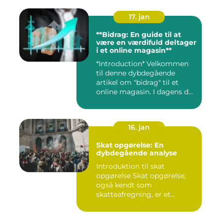
17. jan
**Bidrag: En guide til at
være en værdifuld deltager
i et online magasin**
*Introduction* Velkommen
til denne dybdegående
artikel om "bidrag" til et
online magasin. I dagens d...
16. jan
Skat opgørelse: En
dybdegående analyse
Introduktion til skat
opgørelse Skat opgørelse,
også kendt som
skatteafregning, er et
afgørende ele...