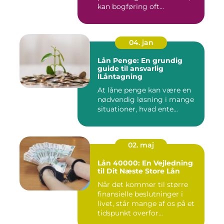
kan bogføring oft...
04. jan
Lån Penge: En grundig
guide til ansvarlig
lLåntagning
At låne penge kan være en
nødvendig løsning i mange
situationer, hvad ente...
02. maj
Lån 40000: En Vejledning
til Dit Næste Store Lån
Når det kommer til større
finansielle beslutninger i
livet, står mange af os på et
tidspunkt overfor...