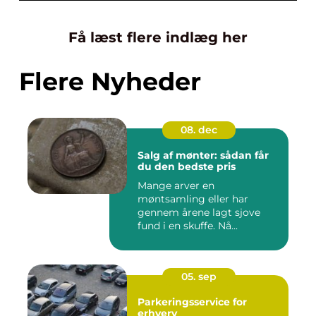
Få læst flere indlæg her
Flere Nyheder
08. dec
Salg af mønter: sådan får
du den bedste pris
Mange arver en
møntsamling eller har
gennem årene lagt sjove
fund i en skuffe. Nå...
05. sep
Parkeringsservice for
erhverv