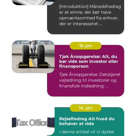
[Introduktion] Månedsfradrag
er et emne, der bør have
opmærksomhed fra enhver,
der er interesseret ...
15. jan
Tjek Årsopgørelse: Alt, du
bør vide som investor eller
finansperson
Tjek Årsopgørelse: Detaljeret
vejledning til investorer og
finansfolk Indledning: ...
14. jan
Rejsefradrag Alt hvad du
behøver at vide
I denne artikel vil vi dykke