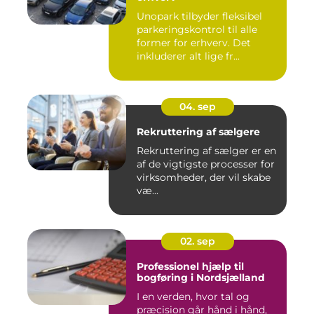
Unopark tilbyder fleksibel
parkeringskontrol til alle
former for erhverv. Det
inkluderer alt lige fr...
04. sep
Rekruttering af sælgere
Rekruttering af sælger er en
af de vigtigste processer for
virksomheder, der vil skabe
væ...
02. sep
Professionel hjælp til
bogføring i Nordsjælland
I en verden, hvor tal og
præcision går hånd i hånd,