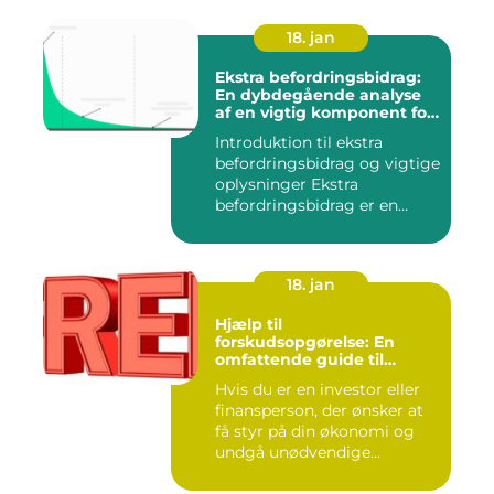
18. jan
Ekstra befordringsbidrag:
En dybdegående analyse
af en vigtig komponent for
investorer og finansfolk
Introduktion til ekstra
befordringsbidrag og vigtige
oplysninger Ekstra
befordringsbidrag er en
øko...
18. jan
Hjælp til
forskudsopgørelse: En
omfattende guide til
investorer og finansfolk
Hvis du er en investor eller
finansperson, der ønsker at
få styr på din økonomi og
undgå unødvendige...