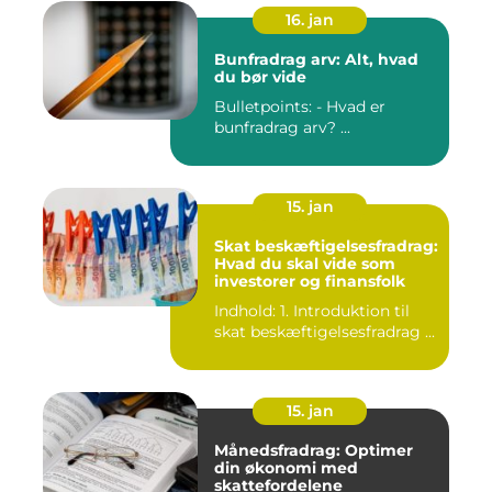
16. jan
Bunfradrag arv: Alt, hvad
du bør vide
Bulletpoints: - Hvad er
bunfradrag arv? ...
15. jan
Skat beskæftigelsesfradrag:
Hvad du skal vide som
investorer og finansfolk
Indhold: 1. Introduktion til
skat beskæftigelsesfradrag ...
15. jan
Månedsfradrag: Optimer
din økonomi med
skattefordelene