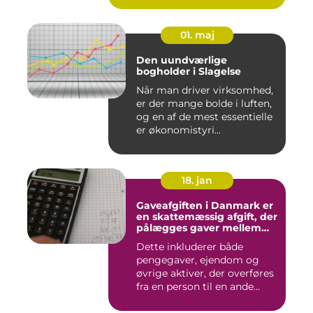
01. maj
Den uundværlige
bogholder i Slagelse
Når man driver virksomhed,
er der mange bolde i luften,
og en af de mest essentielle
er økonomistyri...
18. jan
Gaveafgiften i Danmark er
en skattemæssig afgift, der
pålægges gaver mellem
personer
Dette inkluderer både
pengegaver, ejendom og
øvrige aktiver, der overføres
fra en person til en ande...