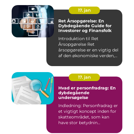
17. jan
Ret Årsopgørelse: En
Dybdegående Guide for
Investorer og Finansfolk
Introduktion til Ret
Årsopgørelse Ret
årsopgørelse er en vigtig del
af den økonomiske verden,
som in...
17. jan
Hvad er personfradrag: En
dybdegående
undersøgelse
Indledning: Personfradrag er
et vigtigt koncept inden for
skatteområdet, som kan
have stor betydnin...