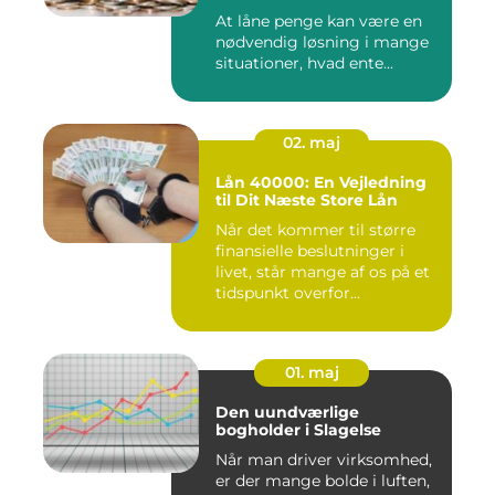
At låne penge kan være en
nødvendig løsning i mange
situationer, hvad ente...
02. maj
Lån 40000: En Vejledning
til Dit Næste Store Lån
Når det kommer til større
finansielle beslutninger i
livet, står mange af os på et
tidspunkt overfor...
01. maj
Den uundværlige
bogholder i Slagelse
Når man driver virksomhed,
er der mange bolde i luften,