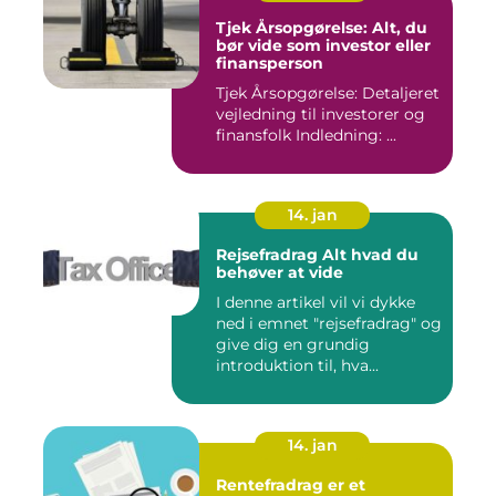
Tjek Årsopgørelse: Alt, du
bør vide som investor eller
finansperson
Tjek Årsopgørelse: Detaljeret
vejledning til investorer og
finansfolk Indledning: ...
14. jan
Rejsefradrag Alt hvad du
behøver at vide
I denne artikel vil vi dykke
ned i emnet "rejsefradrag" og
give dig en grundig
introduktion til, hva...
14. jan
Rentefradrag er et