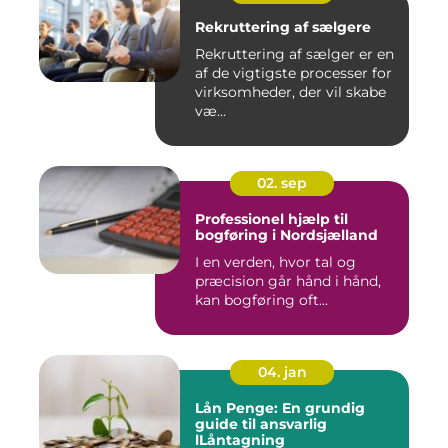
Rekruttering af sælgere
Rekruttering af sælger er en
af de vigtigste processer for
virksomheder, der vil skabe
væ...
02. sep
Professionel hjælp til
bogføring i Nordsjælland
I en verden, hvor tal og
præcision går hånd i hånd,
kan bogføring oft...
04. jan
Lån Penge: En grundig
guide til ansvarlig
lLåntagning