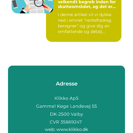
velkendt begreb inden for
skatteområdet, og det er
noget, som mange danske
I denne artikel vil vi dykke
borgere er interesserede i
ned i emnet "rentefradrag
at få en bedre forståelse for
beregner" og give dig en
omfattende og detalj...
Adresse
web:
www.klikko.dk