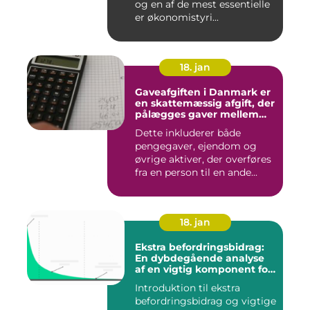
og en af de mest essentielle
er økonomistyri...
18. jan
Gaveafgiften i Danmark er
en skattemæssig afgift, der
pålægges gaver mellem
personer
Dette inkluderer både
pengegaver, ejendom og
øvrige aktiver, der overføres
fra en person til en ande...
18. jan
Ekstra befordringsbidrag:
En dybdegående analyse
af en vigtig komponent for
investorer og finansfolk
Introduktion til ekstra
befordringsbidrag og vigtige