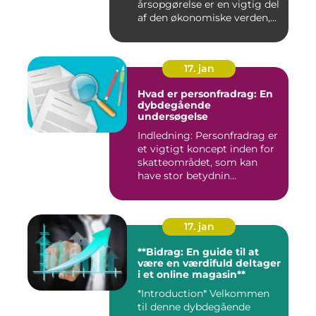
årsopgørelse er en vigtig del
af den økonomiske verden,
som in...
17. jan
Hvad er personfradrag: En
dybdegående
undersøgelse
Indledning: Personfradrag er
et vigtigt koncept inden for
skatteområdet, som kan
have stor betydnin...
17. jan
**Bidrag: En guide til at
være en værdifuld deltager
i et online magasin**
*Introduction* Velkommen
til denne dybdegående