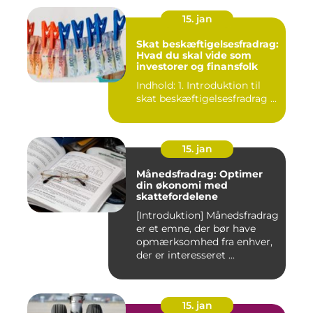
15. jan
Skat beskæftigelsesfradrag:
Hvad du skal vide som
investorer og finansfolk
Indhold: 1. Introduktion til
skat beskæftigelsesfradrag ...
15. jan
Månedsfradrag: Optimer
din økonomi med
skattefordelene
[Introduktion] Månedsfradrag
er et emne, der bør have
opmærksomhed fra enhver,
der er interesseret ...
15. jan