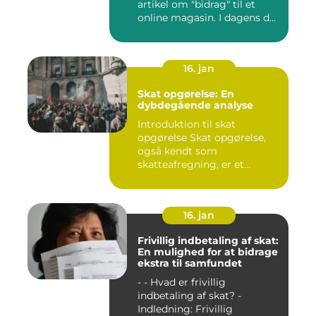
artikel om "bidrag" til et
online magasin. I dagens d...
16. jan
Skat opgørelse: En
dybdegående analyse
Introduktion til skat
opgørelse Skat opgørelse,
også kendt som
skatteafregning, er et
afgørende ele...
16. jan
Frivillig indbetaling af skat:
En mulighed for at bidrage
ekstra til samfundet
- - Hvad er frivillig
indbetaling af skat? -
Indledning: Frivillig