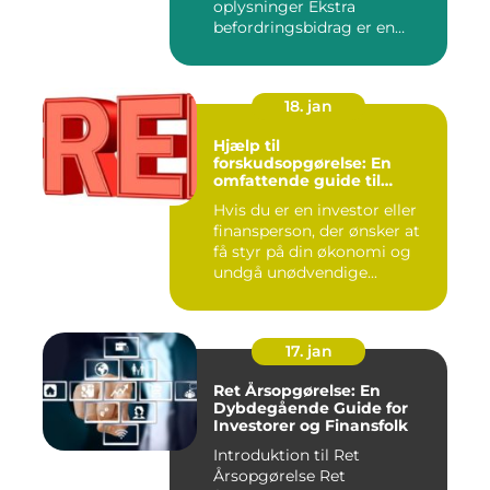
oplysninger Ekstra
befordringsbidrag er en
øko...
18. jan
Hjælp til
forskudsopgørelse: En
omfattende guide til
investorer og finansfolk
Hvis du er en investor eller
finansperson, der ønsker at
få styr på din økonomi og
undgå unødvendige...
17. jan
Ret Årsopgørelse: En
Dybdegående Guide for
Investorer og Finansfolk
Introduktion til Ret
Årsopgørelse Ret