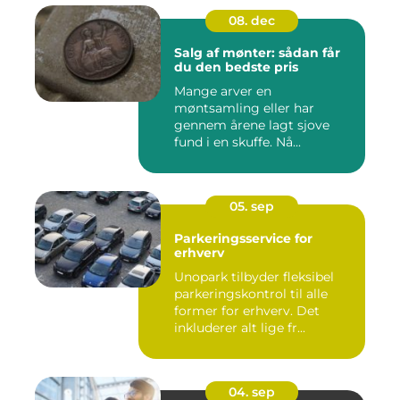
08. dec
Salg af mønter: sådan får
du den bedste pris
Mange arver en
møntsamling eller har
gennem årene lagt sjove
fund i en skuffe. Nå...
05. sep
Parkeringsservice for
erhverv
Unopark tilbyder fleksibel
parkeringskontrol til alle
former for erhverv. Det
inkluderer alt lige fr...
04. sep