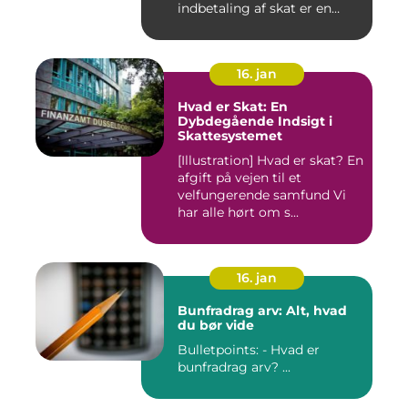
indbetaling af skat er en
mul...
16. jan
Hvad er Skat: En
Dybdegående Indsigt i
Skattesystemet
[Illustration] Hvad er skat? En
afgift på vejen til et
velfungerende samfund Vi
har alle hørt om s...
16. jan
Bunfradrag arv: Alt, hvad
du bør vide
Bulletpoints: - Hvad er
bunfradrag arv? ...